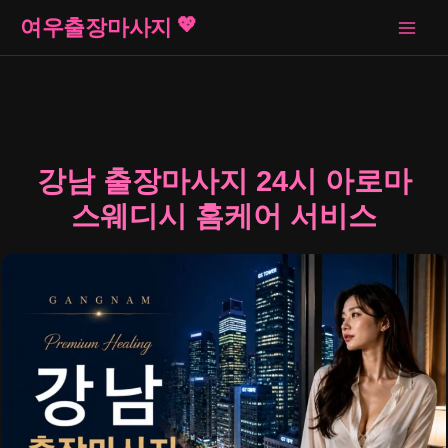
콘
여우출장마사지
텐
츠
로
건
너
뛰
강남 출장마사지 24시 아로마
기
스웨디시 홈케어 서비스